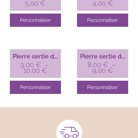
laiton goutte
5,00
€
laiton ronde doré
4,00
€
ethnique doré –
– 23 mm x 18
18 mm x 13 mm
mm
Personnaliser
Personnaliser
Pierre sertie de
Pierre sertie de
laiton losange
9,00
€
–
laiton losange
8,00
€
–
10,00
€
9,00
€
argenté – 23 mm
doré – 23 mm x
x 18 mm
18 mm
Personnaliser
Personnaliser