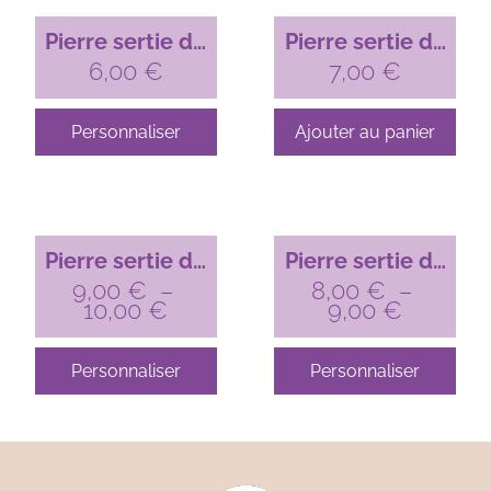
Pierre sertie de
Pierre sertie de
laiton marquise
6,00
€
laiton goutte
7,00
€
ethnique doré –
chrysocolle doré
22 mm x 16 mm
– 14 mm x 18
Personnaliser
Ajouter au panier
mm
Pierre sertie de
Pierre sertie de
laiton losange
9,00
€
–
laiton losange
8,00
€
–
10,00
€
9,00
€
argenté – 23 mm
doré – 23 mm x
x 18 mm
18 mm
Personnaliser
Personnaliser