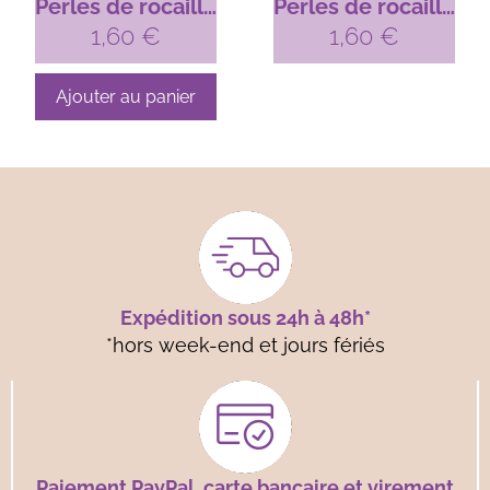
Perles de rocaille
Perles de rocaille
n°13 – Vert pâle
1,60
€
n°02 – Ambre
1,60
€
irisé
Doré
Ajouter au panier
Expédition sous 24h à 48h*
*hors week-end et jours fériés
Paiement PayPal, carte bancaire et virement