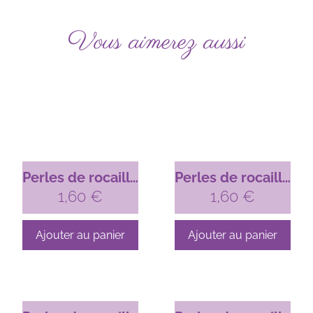
Vous aimerez aussi
Perles de rocaille
Perles de rocaille
n°20 – Bleu irisé
1,60
€
n°23 – Bleu
1,60
€
pétrôle
Ajouter au panier
Ajouter au panier