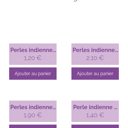
Perles indiennes
Perles indiennes
– ronde, verte
1,20
€
– tube, marron
2,10
€
Ajouter au panier
Ajouter au panier
Perles indiennes
Perle indienne –
– hexagone,
1,90
€
cylindre, rose
1,40
€
noire
pâle