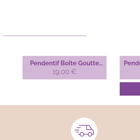
Pendentif Boîte Goutte
Pende
pour micro-macramé –
19,00
€
pou
argenté