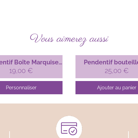
Vous aimerez aussi
ntif Boîte Marquise
Pendentif bouteill
r micro-macramé –
19,00
€
parfum – Onyx v
25,00
€
argenté
Personnaliser
Ajouter au panier