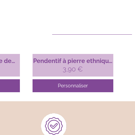
e de
Pendentif à pierre ethnique
ert
en laiton
3,90
€
Personnaliser