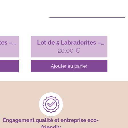
tes –
Lot de 5 Labradorites –
20,00
n°02
€
Ajouter au panier
Engagement qualité et entreprise eco-
friendly