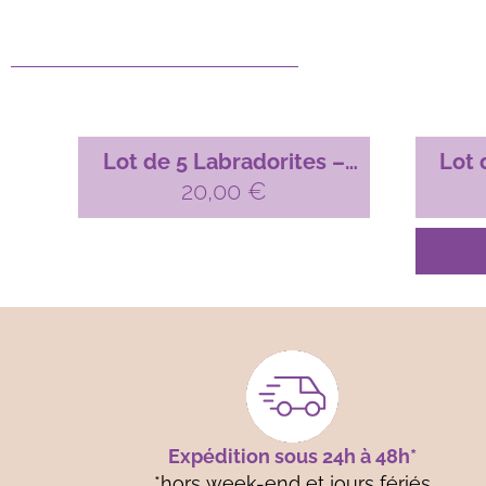
Lot de 5 Labradorites –
Lot 
20,00
n°07
€
Expédition sous 24h à 48h*
*hors week-end et jours fériés