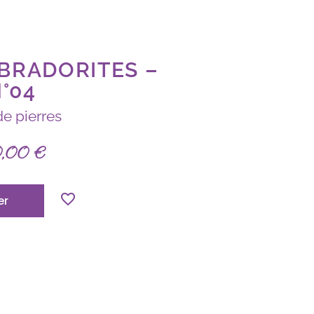
ABRADORITES –
°04
de pierres
0,00
€
er