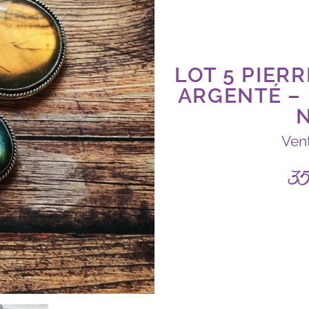
LOT 5 PIER
ARGENTÉ –
N
Ven
3