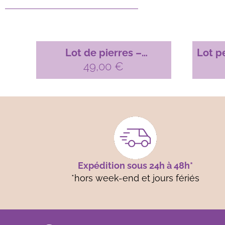
Lot de pierres –
Lot p
labradorites n°30 X 10
49,00
€
p
Expédition sous 24h à 48h*
*hors week-end et jours fériés