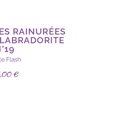
RES RAINURÉES
 LABRADORITE
°19
te Flash
5,00
€