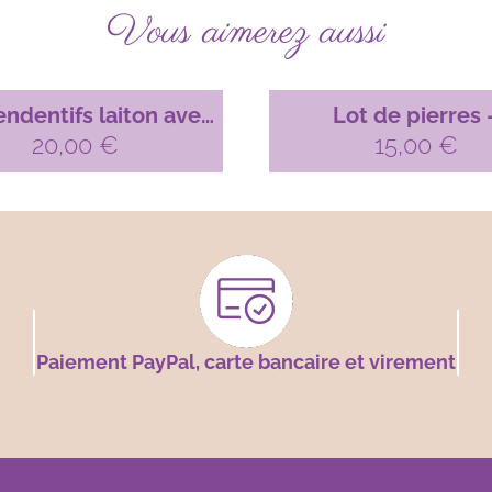
Vous aimerez aussi
endentifs laiton avec
Lot de pierres 
ierres n°10 X 05
20,00
€
labradorites n°18 
15,00
€
Paiement PayPal, carte bancaire et virement