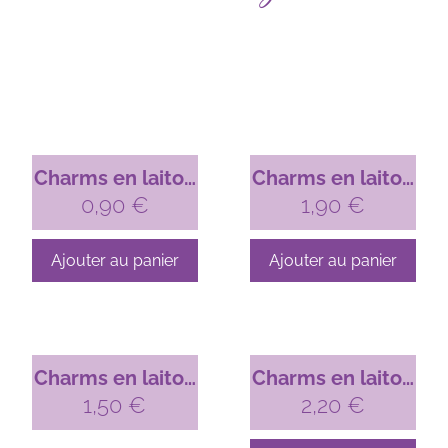
Charms en laiton
Charms en laiton
brut – design
0,90
€
brut – design
1,90
€
n°21
n°16
Ajouter au panier
Ajouter au panier
Charms en laiton
Charms en laiton
brut – design
1,50
€
brut – design
2,20
€
n°10
n°08