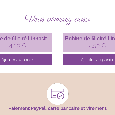
Vous aimerez aussi
 de fil ciré Linhasita
Bobine de fil ciré Li
micro-macramé, 1mm
4,50
€
pour micro-macram
4,50
€
arie-Antoinette (629)
Bleu orage (361
Ajouter au panier
Ajouter au panier
Paiement PayPal, carte bancaire et virement