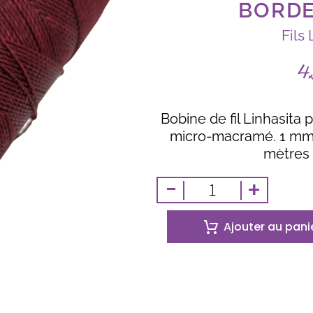
BORDE
Fils 
4
Bobine de fil Linhasita 
micro-macramé. 1 mm 
mètres 
-
+
Ajouter au pani