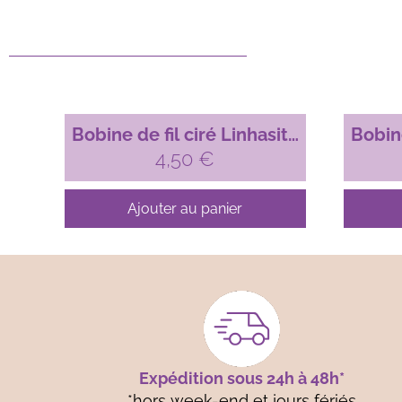
Bobine de fil ciré Linhasita
Bobine
pour micro-macramé, 1mm
4,50
€
pour 
Mauve glycine (69)
Rose M
Ajouter au panier
Expédition sous 24h à 48h*
*hors week-end et jours fériés