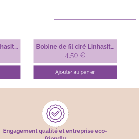
nhasita
Bobine de fil ciré Linhasita
é, 1mm
pour micro-macramé, 1mm
4,50
€
)
Vert amande (90)
Ajouter au panier
Engagement qualité et entreprise eco-
friendly