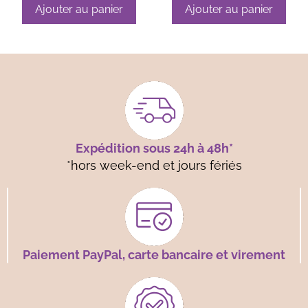
1mm Bleu orage
1mm Bleu ciel
Ajouter au panier
Ajouter au panier
(361)
(398)
Expédition sous 24h à 48h*
*hors week-end et jours fériés
Paiement PayPal, carte bancaire et virement