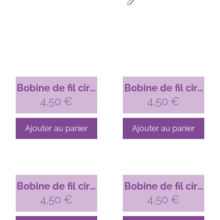
Bobine de fil ciré
Bobine de fil ciré
Linhasita pour
4,50
€
Linhasita pour
4,50
€
micro-macramé,
micro-macramé,
1mm Rouge
1mm Rose
Ajouter au panier
Ajouter au panier
grenat (630)
fuchsia (899)
Bobine de fil ciré
Bobine de fil ciré
Linhasita pour
4,50
€
Linhasita pour
4,50
€
micro-macramé,
micro-macramé,