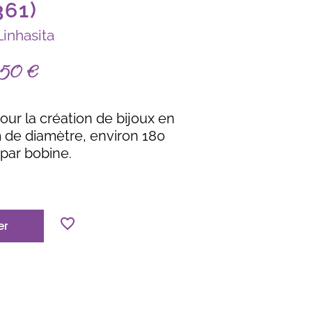
361)
Linhasita
,50
€
pour la création de bijoux en
de diamètre, environ 180
par bobine.
er