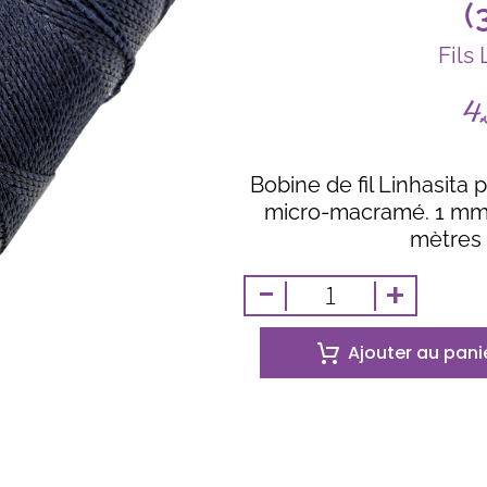
(
Fils 
4
Bobine de fil Linhasita 
micro-macramé. 1 mm 
mètres 
-
+
Ajouter au pani