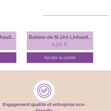
nhasita
Bobine de fil ciré Linhasita
é, 1mm
pour micro-macramé, 1mm
4,50
€
86)
Blanc (Branco)
Ajouter au panier
Engagement qualité et entreprise eco-
friendly