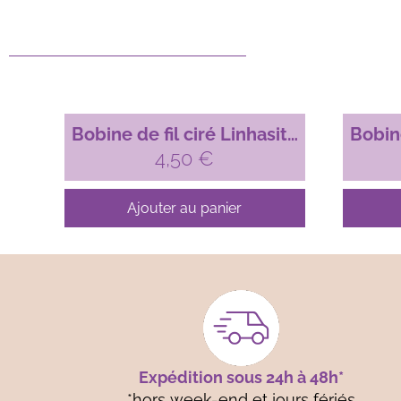
Bobine de fil ciré Linhasita
Bobine
pour micro-macramé, 1mm
4,50
€
pour 
Mauve glycine (69)
Ajouter au panier
Expédition sous 24h à 48h*
*hors week-end et jours fériés