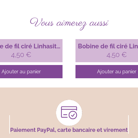
Vous aimerez aussi
 de fil ciré Linhasita
Bobine de fil ciré Li
micro-macramé, 1mm
4,50
€
pour micro-macram
4,50
€
Bleu jean (1037)
Vert emeraude (3
Ajouter au panier
Ajouter au panier
Paiement PayPal, carte bancaire et virement